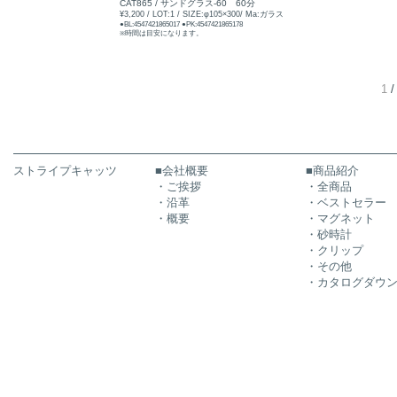
CAT865 / サンドグラス-60 60分
¥3,200 / LOT:1 / SIZE:φ105×300/ Ma:ガラス
●BL:4547421865017 ●PK:4547421865178
※時間は目安になります。
1
ストライプキャッツ
■会社概要
■商品紹介
・ご挨拶
・全商品
・沿革
・ベストセラー
・概要
・マグネット
・砂時計
・クリップ
・その他
・カタログダウ