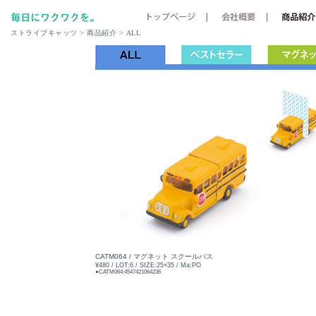
ストライプキャッツ
> 商品紹介 > ALL
CATM064 / マグネット スクールバス
¥480 / LOT:6 / SIZE:25×35 / Ma:PO
●CATM064:4547421064236