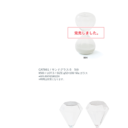
CAT861 / サンドグラス-5 5分
¥500 / LOT:3 / SIZE:φ52×100/ Ma:ガラス
●WH:4547421861224
※時間は目安になります。