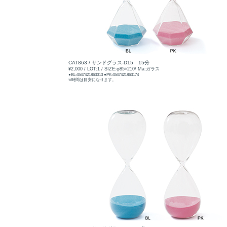
CAT863 / サンドグラス-D15 15分
¥2,000 / LOT:1 / SIZE:φ85×210/ Ma:ガラス
●BL:4547421863013 ●PK:4547421863174
※時間は目安になります。